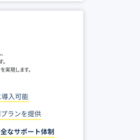
、
す。
ィを実現します。