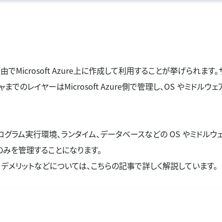
・Microsoft Azure（Azure）は世界で特に高いシェア率を誇り、それぞ
みがあり、導入すべき適切なサービスも企業によって変わります。 
3大クラウドの概要や特徴、自社にあったクラウドサービスを選定す
をご紹介します。
でMicrosoft Azure上に作成して利用することが挙げられます
のレイヤーはMicrosoft Azure側で管理し、OS やミドルウェ
ログラム実行環境、ランタイム、データベースなどの OS やミドルウ
のみを管理することになります。
ト・デメリットなどについては、こちらの記事で詳しく解説しています。