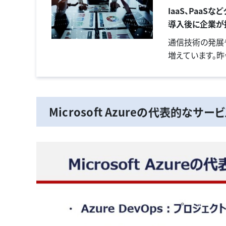
IaaS、PaaS
導入後に企業が
通信技術の発展
増えています。昨
SaaSのほか、
ます。一方でク
ウド導入後によく
Microsoft Azureの代表的なサー